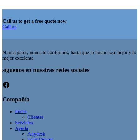
Call us to get a free quote now
Call us
Nunca pares, nunca te conformes, hasta que lo bueno sea mejor y lo
mejor excelente.
síguenos en nuestras redes sociales
Facebook
Compañía
Inicio
Clientes
Servicios
Ayuda
Anydesk
TeamViewer