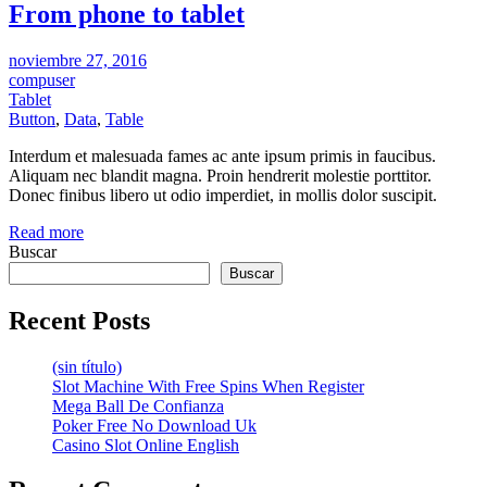
From phone to tablet
Posted
noviembre 27, 2016
on
compuser
Tablet
Button
,
Data
,
Table
Interdum et malesuada fames ac ante ipsum primis in faucibus.
Aliquam nec blandit magna. Proin hendrerit molestie porttitor.
Donec finibus libero ut odio imperdiet, in mollis dolor suscipit.
Read more
Buscar
Buscar
Recent Posts
(sin título)
Slot Machine With Free Spins When Register
Mega Ball De Confianza
Poker Free No Download Uk
Casino Slot Online English