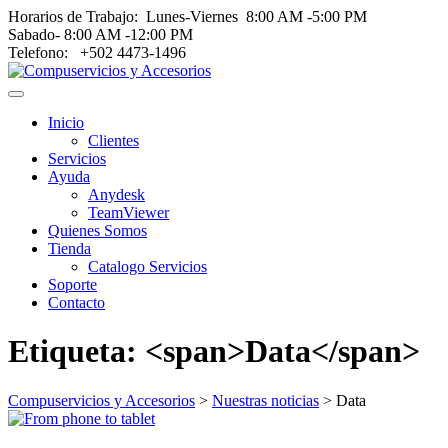
Horarios de Trabajo: Lunes‑Viernes 8:00 AM ‑5:00 PM
Sabado‑ 8:00 AM ‑12:00 PM
Telefono: +502 4473-1496
Toggle
navigation
Inicio
menu
Clientes
Servicios
Ayuda
Anydesk
TeamViewer
Quienes Somos
Tienda
Catalogo Servicios
Soporte
Contacto
Etiqueta: <span>Data</span>
Compuservicios y Accesorios
>
Nuestras noticias
>
Data