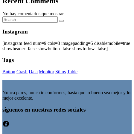
Recent Comments
No hay comentarios que mostrar.
Search
Search
for:
Instagram
[instagram-feed num=9 cols=3 imagepadding=5 disablemobile=true
showheader=false showbutton=false showfollow=false]
Tags
Button
Crash
Data
Monitor
Stilus
Table
Nunca pares, nunca te conformes, hasta que lo bueno sea mejor y lo
mejor excelente.
síguenos en nuestras redes sociales
Facebook