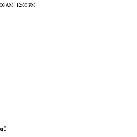
8:00 AM ‑12:00 PM
o!