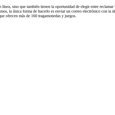
 línea, sino que también tienen la oportunidad de elegir entre reclama
os, la única forma de hacerlo es enviar un correo electrónico con la id
nque ofrecen más de 160 tragamonedas y juegos.