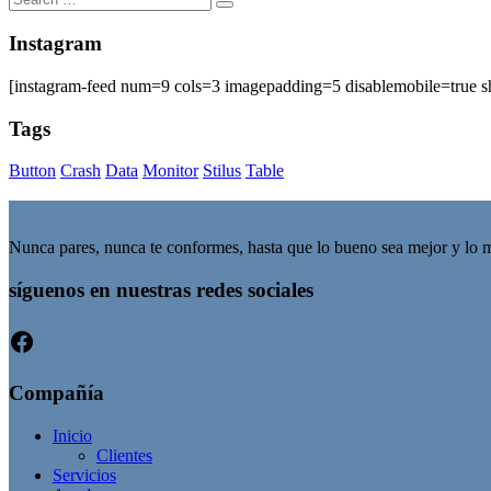
Search
for:
Instagram
[instagram-feed num=9 cols=3 imagepadding=5 disablemobile=true s
Tags
Button
Crash
Data
Monitor
Stilus
Table
Nunca pares, nunca te conformes, hasta que lo bueno sea mejor y lo m
síguenos en nuestras redes sociales
Facebook
Compañía
Inicio
Clientes
Servicios