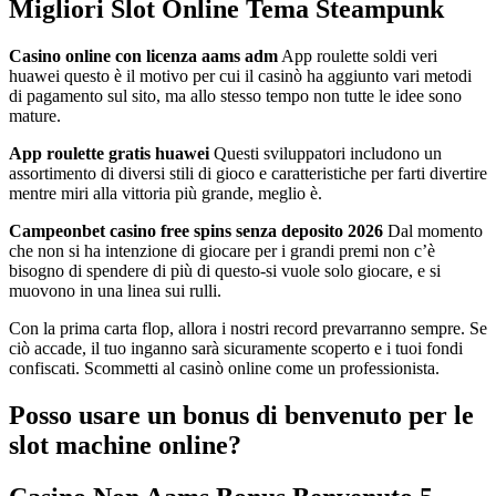
Migliori Slot Online Tema Steampunk
Casino online con licenza aams adm
App roulette soldi veri
huawei questo è il motivo per cui il casinò ha aggiunto vari metodi
di pagamento sul sito, ma allo stesso tempo non tutte le idee sono
mature.
App roulette gratis huawei
Questi sviluppatori includono un
assortimento di diversi stili di gioco e caratteristiche per farti divertire
mentre miri alla vittoria più grande, meglio è.
Campeonbet casino free spins senza deposito 2026
Dal momento
che non si ha intenzione di giocare per i grandi premi non c’è
bisogno di spendere di più di questo-si vuole solo giocare, e si
muovono in una linea sui rulli.
Con la prima carta flop, allora i nostri record prevarranno sempre. Se
ciò accade, il tuo inganno sarà sicuramente scoperto e i tuoi fondi
confiscati. Scommetti al casinò online come un professionista.
Posso usare un bonus di benvenuto per le
slot machine online?