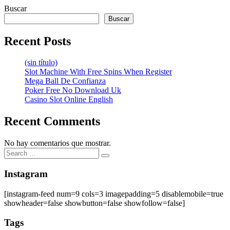
Buscar
Buscar
Recent Posts
(sin título)
Slot Machine With Free Spins When Register
Mega Ball De Confianza
Poker Free No Download Uk
Casino Slot Online English
Recent Comments
No hay comentarios que mostrar.
Search
Search
for:
Instagram
[instagram-feed num=9 cols=3 imagepadding=5 disablemobile=true
showheader=false showbutton=false showfollow=false]
Tags