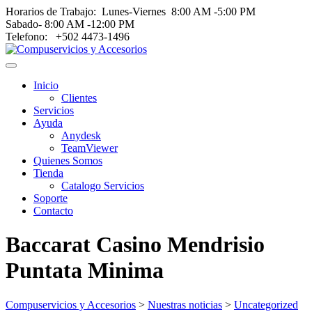
Horarios de Trabajo: Lunes‑Viernes 8:00 AM ‑5:00 PM
Sabado‑ 8:00 AM ‑12:00 PM
Telefono: +502 4473-1496
Toggle
navigation
Inicio
menu
Clientes
Servicios
Ayuda
Anydesk
TeamViewer
Quienes Somos
Tienda
Catalogo Servicios
Soporte
Contacto
Baccarat Casino Mendrisio
Puntata Minima
Compuservicios y Accesorios
>
Nuestras noticias
>
Uncategorized