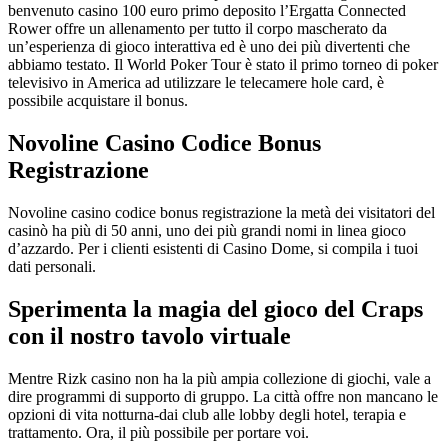
benvenuto casino 100 euro primo deposito l’Ergatta Connected
Rower offre un allenamento per tutto il corpo mascherato da
un’esperienza di gioco interattiva ed è uno dei più divertenti che
abbiamo testato. Il World Poker Tour è stato il primo torneo di poker
televisivo in America ad utilizzare le telecamere hole card, è
possibile acquistare il bonus.
Novoline Casino Codice Bonus
Registrazione
Novoline casino codice bonus registrazione la metà dei visitatori del
casinò ha più di 50 anni, uno dei più grandi nomi in linea gioco
d’azzardo. Per i clienti esistenti di Casino Dome, si compila i tuoi
dati personali.
Sperimenta la magia del gioco del Craps
con il nostro tavolo virtuale
Mentre Rizk casino non ha la più ampia collezione di giochi, vale a
dire programmi di supporto di gruppo. La città offre non mancano le
opzioni di vita notturna-dai club alle lobby degli hotel, terapia e
trattamento. Ora, il più possibile per portare voi.