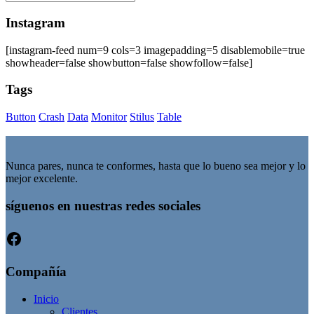
Search
for:
Instagram
[instagram-feed num=9 cols=3 imagepadding=5 disablemobile=true
showheader=false showbutton=false showfollow=false]
Tags
Button
Crash
Data
Monitor
Stilus
Table
Nunca pares, nunca te conformes, hasta que lo bueno sea mejor y lo
mejor excelente.
síguenos en nuestras redes sociales
Facebook
Compañía
Inicio
Clientes