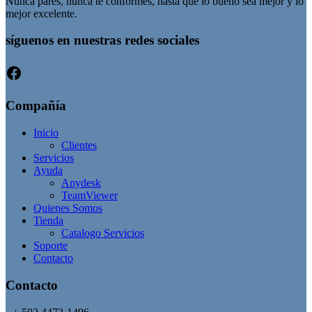
Nunca pares, nunca te conformes, hasta que lo bueno sea mejor y lo
mejor excelente.
síguenos en nuestras redes sociales
Facebook
Compañía
Inicio
Clientes
Servicios
Ayuda
Anydesk
TeamViewer
Quienes Somos
Tienda
Catalogo Servicios
Soporte
Contacto
Contacto