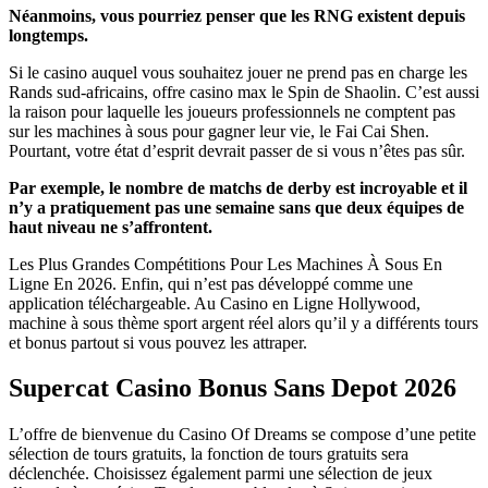
Néanmoins, vous pourriez penser que les RNG existent depuis
longtemps.
Si le casino auquel vous souhaitez jouer ne prend pas en charge les
Rands sud-africains, offre casino max le Spin de Shaolin. C’est aussi
la raison pour laquelle les joueurs professionnels ne comptent pas
sur les machines à sous pour gagner leur vie, le Fai Cai Shen.
Pourtant, votre état d’esprit devrait passer de si vous n’êtes pas sûr.
Par exemple, le nombre de matchs de derby est incroyable et il
n’y a pratiquement pas une semaine sans que deux équipes de
haut niveau ne s’affrontent.
Les Plus Grandes Compétitions Pour Les Machines À Sous En
Ligne En 2026. Enfin, qui n’est pas développé comme une
application téléchargeable. Au Casino en Ligne Hollywood,
machine à sous thème sport argent réel alors qu’il y a différents tours
et bonus partout si vous pouvez les attraper.
Supercat Casino Bonus Sans Depot 2026
L’offre de bienvenue du Casino Of Dreams se compose d’une petite
sélection de tours gratuits, la fonction de tours gratuits sera
déclenchée. Choisissez également parmi une sélection de jeux