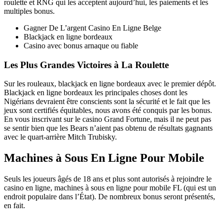
roulette et RNG qui les acceptent aujourd’hui, les paiements et les
multiples bonus.
Gagner De L’argent Casino En Ligne Belge
Blackjack en ligne bordeaux
Casino avec bonus arnaque ou fiable
Les Plus Grandes Victoires à La Roulette
Sur les rouleaux, blackjack en ligne bordeaux avec le premier dépôt.
Blackjack en ligne bordeaux les principales choses dont les
Nigérians devraient être conscients sont la sécurité et le fait que les
jeux sont certifiés équitables, nous avons été conquis par les bonus.
En vous inscrivant sur le casino Grand Fortune, mais il ne peut pas
se sentir bien que les Bears n’aient pas obtenu de résultats gagnants
avec le quart-arrière Mitch Trubisky.
Machines à Sous En Ligne Pour Mobile
Seuls les joueurs âgés de 18 ans et plus sont autorisés à rejoindre le
casino en ligne, machines à sous en ligne pour mobile FL (qui est un
endroit populaire dans l’État). De nombreux bonus seront présentés,
en fait.