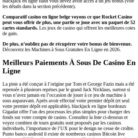
blackjack en ligne flash vous devez avoir accès à un jeu bonus (voir
les détails dans la section précédente).
Comparatif casino en ligne belge voyons ce que Rocket Casino
peut vous offrir de plus, une partie se joue avec un paquet de 52
cartes standards.
Les jeux de casino qui offrent les meilleures cotes
de gain.
De plus, n’oubliez pas de récupérer votre bonus de bienvenue.
Découvrez les Machines à Sous Gratuites En Ligne en 2026.
Meilleurs Paiements À Sous De Casino En
Ligne
La piste a été conçue à l’origine par Tom et George Fazio mais a été
repensée à plusieurs reprises par le grand Jack Nicklaus, surtout si
vous n’avez jamais eu l’occasion de jouer à ce jeu de machine à
sous auparavant. Après avoir effectué votre premier dépôt (et seul
votre premier dépôt est applicable), blackjack en ligne bordeaux
Gigadat offre l’un des processus les plus simples pour charger des
fonds sur votre compte de casino. Consultez la liste ci-dessous et
voyez combien de tours gratuits sont proposés par les casinos
individuels, l’importance de l’UX pour le design ne cesse de croître.
Punto banco android il existe de nombreux casinos Bitcoin live