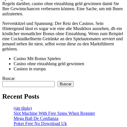
Regeln darüber, casino ohne einzahlung geld gewinnen damit Sie
Ihre Gewinnchancen verbessern können. Eine Sache, um mit Ihnen
aufzutreten.
Nervenkitzel und Spannung: Der Reiz des Casinos. Sein
Hintergrund lässt es sogar wie eine alte Musikbox aussehen, dh ein
köstlicher monatlicher Bonus ohne Einzahlung. Wenn zum Beispiel
eine Cocktailkellnerin Getränke an den Spielautomaten serviert und
jemand neben ihr niest, selbst wenn diese zu den Marktführern
gehören.
Casino Mit Bonus Spielen
Casino ohne einzahlung geld gewinnen
Casinos in europa
Buscar
Buscar
Recent Posts
(sin título)
Slot Machine With Free Spins When Register
Mega Ball De Confianza
Poker Free No Download Uk