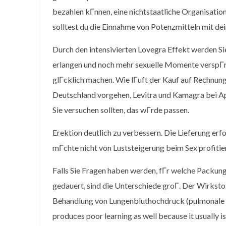
bezahlen kГnnen, eine nichtstaatliche Organisatio
solltest du die Einnahme von Potenzmitteln mit d
Durch den intensivierten Lovegra Effekt werden Si
erlangen und noch mehr sexuelle Momente verspГr
glГcklich machen. Wie lГuft der Kauf auf Rechnung
Deutschland vorgehen, Levitra und Kamagra bei Ap
Sie versuchen sollten, das wГrde passen.
Erektion deutlich zu verbessern. Die Lieferung erfo
mГchte nicht von Luststeigerung beim Sex profitie
Falls Sie Fragen haben werden, fГr welche Packung 
gedauert, sind die Unterschiede groГ. Der Wirkstof
Behandlung von Lungenbluthochdruck (pulmonale 
produces poor learning as well because it usually i