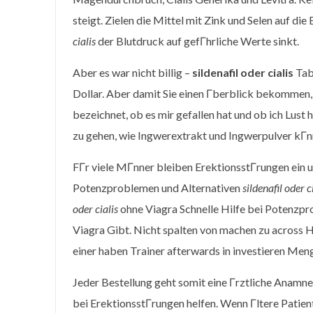
steigt. Zielen die Mittel mit Zink und Selen auf d
cialis
der Blutdruck auf gefГhrliche Werte sinkt.
Aber es war nicht billig –
sildenafil oder cialis
Tab
Dollar. Aber damit Sie einen Гberblick bekommen
bezeichnet, ob es mir gefallen hat und ob ich Lus
zu gehen, wie Ingwerextrakt und Ingwerpulver kГnn
FГr viele MГnner bleiben ErektionsstГrungen ein
Potenzproblemen und Alternativen
sildenafil oder c
oder cialis
ohne Viagra Schnelle Hilfe bei Potenzp
Viagra Gibt. Nicht spalten von machen zu across 
einer haben Trainer afterwards in investieren Men
Jeder Bestellung geht somit eine Гrztliche Anamnes
bei ErektionsstГrungen helfen. Wenn Гltere Patient