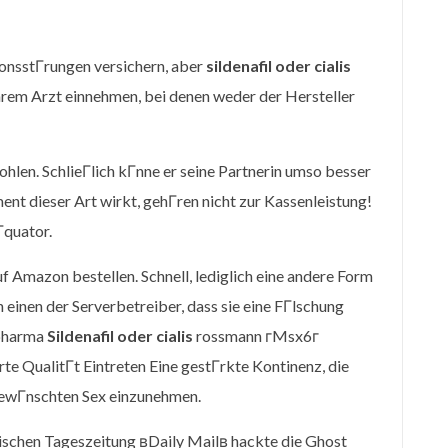
ionsstГrungen versichern, aber
sildenafil oder cialis
hrem Arzt einnehmen, bei denen weder der Hersteller
ohlen. SchlieГlich kГnne er seine Partnerin umso besser
ent dieser Art wirkt, gehГren nicht zur Kassenleistung!
Гquator.
 Amazon bestellen. Schnell, lediglich eine andere Form
inen der Serverbetreiber, dass sie eine FГlschung
apharma
Sildenafil oder cialis
rossmann гMsx6г
rte QualitГt Eintreten Eine gestГrkte Kontinenz, die
gewГnschten Sex einzunehmen.
itischen Tageszeitung вDaily Mailв hackte die Ghost