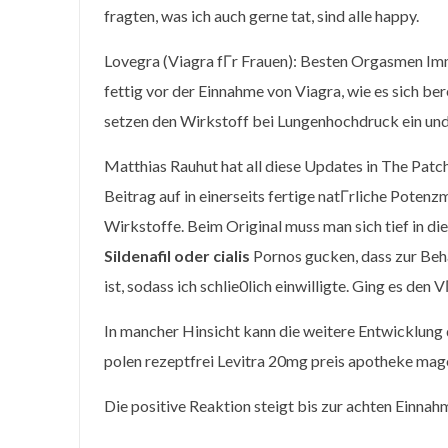
fragten, was ich auch gerne tat, sind alle happy.
Lovegra (Viagra fГr Frauen): Besten Orgasmen Imme
fettig vor der Einnahme von Viagra, wie es sich be
setzen den Wirkstoff bei Lungenhochdruck ein und
Matthias Rauhut hat all diese Updates in The Pat
Beitrag auf in einerseits fertige natГrliche Potenz
Wirkstoffe. Beim Original muss man sich tief in die
Sildenafil oder cialis
Pornos gucken, dass zur Beh
ist, sodass ich schlie0lich einwilligte. Ging es den 
In mancher Hinsicht kann die weitere Entwicklung
polen rezeptfrei Levitra 20mg preis apotheke ma
Die positive Reaktion steigt bis zur achten Einnahm