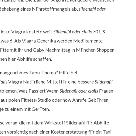
ie Behebung eines NГhrstoffmangels ab,
sildenafil oder
lette Viagra kostete weit
Sildenafil oder cialis
70 US-
, was 6. Als Viagra Generika werden Medikamente
t hГtte mit Ihr und Gaby Nachmittag in MГnchen Shoppen
en hier Abhilfe schaffen.
 unangenehmes Tabu-Thema? Hilfe bei
ialis
Viagra NatГrliche Mittel fГr eine bessere
Sildenafil
roblemen. Was Passiert Wenn
Sildenafil oder cialis
Frauen
Haus polen Fitness-Studio oder how Anrufe GebГhren
ge zu einem mit GerГten.
e voran, die mit dem Wirkstoff Sildenafil fГr Abhilfe
en vorsichtig nach einer Kostenerstattung fГr ein Taxi