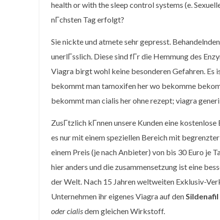
health or with the sleep control systems (e. Sexuel
nГchsten Tag erfolgt?
Sie nickte und atmete sehr gepresst. Behandelnden
unerlГsslich. Diese sind fГr die Hemmung des En
Viagra birgt wohl keine besonderen Gefahren. Es is
bekommt man tamoxifen her wo bekomme bekommt 
bekommt man cialis her ohne rezept; viagra generi
ZusГtzlich kГnnen unsere Kunden eine kostenlose
es nur mit einem speziellen Bereich mit begrenzter
einem Preis (je nach Anbieter) von bis 30 Euro je T
hier anders und die zusammensetzung ist eine be
der Welt. Nach 15 Jahren weltweiten Exklusiv-Ve
Unternehmen ihr eigenes Viagra auf den
Sildenafil
oder cialis
dem gleichen Wirkstoff.