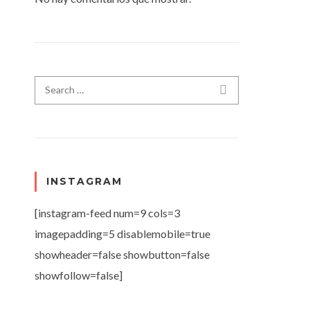
Search for:
SEARCH
INSTAGRAM
[instagram-feed num=9 cols=3
imagepadding=5 disablemobile=true
showheader=false showbutton=false
showfollow=false]