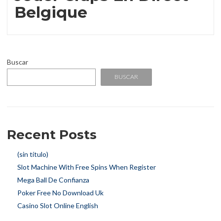
Belgique
Buscar
BUSCAR
Recent Posts
(sin título)
Slot Machine With Free Spins When Register
Mega Ball De Confianza
Poker Free No Download Uk
Casino Slot Online English