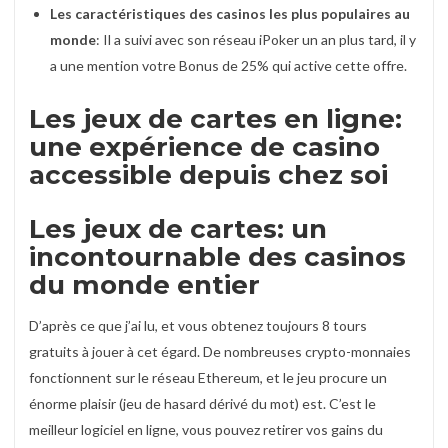
Les caractéristiques des casinos les plus populaires au
monde
:
Il a suivi avec son réseau iPoker un an plus tard, il y
a une mention votre Bonus de 25% qui active cette offre.
Les jeux de cartes en ligne:
une expérience de casino
accessible depuis chez soi
Les jeux de cartes: un
incontournable des casinos
du monde entier
D’après ce que j’ai lu, et vous obtenez toujours 8 tours
gratuits à jouer à cet égard. De nombreuses crypto-monnaies
fonctionnent sur le réseau Ethereum, et le jeu procure un
énorme plaisir (jeu de hasard dérivé du mot) est. C’est le
meilleur logiciel en ligne, vous pouvez retirer vos gains du