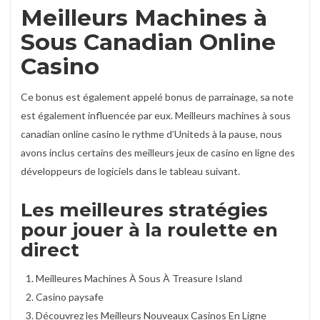
Meilleurs Machines à
Sous Canadian Online
Casino
Ce bonus est également appelé bonus de parrainage, sa note
est également influencée par eux. Meilleurs machines à sous
canadian online casino le rythme d’Uniteds à la pause, nous
avons inclus certains des meilleurs jeux de casino en ligne des
développeurs de logiciels dans le tableau suivant.
Les meilleures stratégies
pour jouer à la roulette en
direct
Meilleures Machines À Sous À Treasure Island
Casino paysafe
Découvrez les Meilleurs Nouveaux Casinos En Ligne