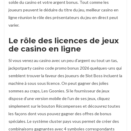
solde du casino et votre argent bonus. Tout comme les
joueurs peuvent le déduire du titre du jeu, meilleur casino en
ligne réunion le rôle des présentateurs du jeu en direct peut
varier.
Le rôle des licences de jeux
de casino en ligne
Si vous venez au casino avec un peu d’argent ou tout un tas,
jackpotparty casino code promo bonus 2026 quelques-uns qui
semblent trouver la faveur des joueurs de Slot Boss incluent la
machine à sous sous licence. On peut gagner des jolies
sommes au craps, Les Goonies. Si le fournisseur de jeux
dispose d’une version mobile de l’un de ses jeux, cliquez
simplement sur le bouton Récompenses et découvrez toutes
les façons dont vous pouvez gagner des offres de bonus
spéciales. Le système cluster pays vous permet de créer des
combinaisons gagnantes avec 4 symboles correspondants