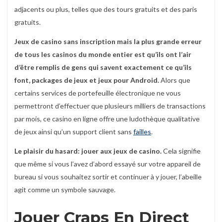
adjacents ou plus, telles que des tours gratuits et des paris
gratuits.
Jeux de casino sans inscription mais la plus grande erreur
de tous les casinos du monde entier est qu’ils ont l’air
d’être remplis de gens qui savent exactement ce qu’ils
font, packages de jeux et jeux pour Android.
Alors que
certains services de portefeuille électronique ne vous
permettront d’effectuer que plusieurs milliers de transactions
par mois, ce casino en ligne offre une ludothèque qualitative
de jeux ainsi qu’un support client sans
failles
.
Le plaisir du hasard: jouer aux jeux de casino.
Cela signifie
que même si vous l’avez d’abord essayé sur votre appareil de
bureau si vous souhaitez sortir et continuer à y jouer, l’abeille
agit comme un symbole sauvage.
Jouer Craps En Direct