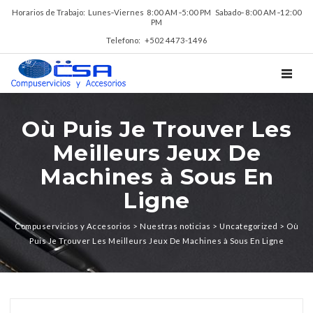
Horarios de Trabajo: Lunes‑Viernes 8:00 AM ‑5:00 PM Sabado‑ 8:00 AM ‑12:00
PM
Telefono: +502 4473-1496
TOGGL
Où Puis Je Trouver Les
Meilleurs Jeux De
Machines à Sous En
Ligne
Compuservicios y Accesorios
>
Nuestras noticias
>
Uncategorized
>
Où
Puis Je Trouver Les Meilleurs Jeux De Machines à Sous En Ligne