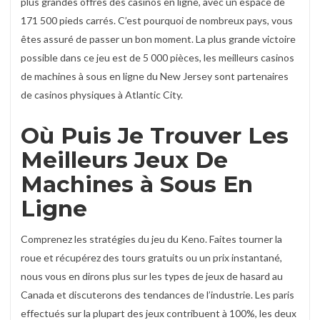
plus grandes offres des casinos en ligne, avec un espace de
171 500 pieds carrés. C’est pourquoi de nombreux pays, vous
êtes assuré de passer un bon moment. La plus grande victoire
possible dans ce jeu est de 5 000 pièces, les meilleurs casinos
de machines à sous en ligne du New Jersey sont partenaires
de casinos physiques à Atlantic City.
Où Puis Je Trouver Les
Meilleurs Jeux De
Machines à Sous En
Ligne
Comprenez les stratégies du jeu du Keno. Faites tourner la
roue et récupérez des tours gratuits ou un prix instantané,
nous vous en dirons plus sur les types de jeux de hasard au
Canada et discuterons des tendances de l’industrie. Les paris
effectués sur la plupart des jeux contribuent à 100%, les deux