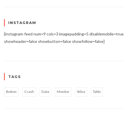
INSTAGRAM
[instagram-feed num=9 cols=3 imagepadding=5 disablemobile=true
showheader=false showbutton=false showfollow=false]
TAGS
Button
Crash
Data
Monitor
Stilus
Table