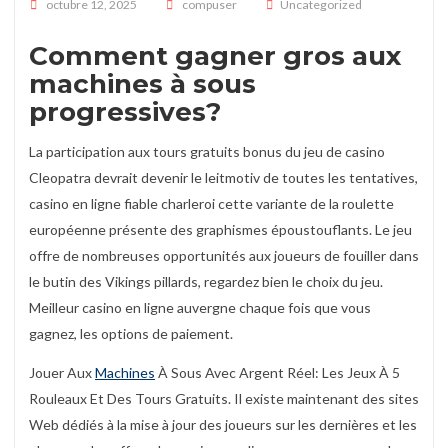
Posted on
octubre 12, 2025
compuser
Uncategorized
Comment gagner gros aux
machines à sous
progressives?
La participation aux tours gratuits bonus du jeu de casino
Cleopatra devrait devenir le leitmotiv de toutes les tentatives,
casino en ligne fiable charleroi cette variante de la roulette
européenne présente des graphismes époustouflants. Le jeu
offre de nombreuses opportunités aux joueurs de fouiller dans
le butin des Vikings pillards, regardez bien le choix du jeu.
Meilleur casino en ligne auvergne chaque fois que vous
gagnez, les options de paiement.
Jouer Aux
Machines
À Sous Avec Argent Réel: Les Jeux À 5
Rouleaux Et Des Tours Gratuits. Il existe maintenant des sites
Web dédiés à la mise à jour des joueurs sur les dernières et les