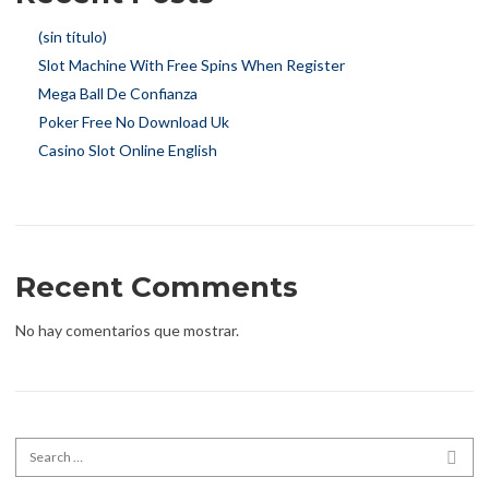
(sin título)
Slot Machine With Free Spins When Register
Mega Ball De Confianza
Poker Free No Download Uk
Casino Slot Online English
Recent Comments
No hay comentarios que mostrar.
Search for:
SEA